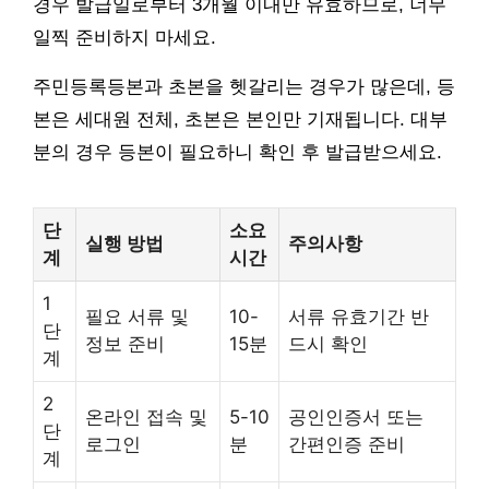
경우 발급일로부터 3개월 이내만 유효하므로, 너무
일찍 준비하지 마세요.
주민등록등본과 초본을 헷갈리는 경우가 많은데, 등
본은 세대원 전체, 초본은 본인만 기재됩니다. 대부
분의 경우 등본이 필요하니 확인 후 발급받으세요.
단
소요
실행 방법
주의사항
계
시간
1
필요 서류 및
10-
서류 유효기간 반
단
정보 준비
15분
드시 확인
계
2
온라인 접속 및
5-10
공인인증서 또는
단
로그인
분
간편인증 준비
계