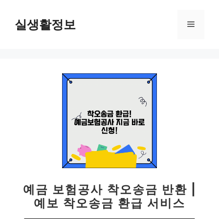
컨
텐
실생활정보
메
츠
로
뉴
건
너
뛰
기
예금 보험공사 착오송금 반환 |
예보 착오송금 환급 서비스