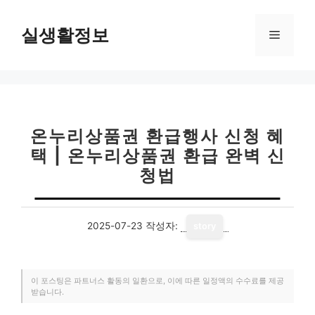
컨
텐
실생활정보
메
츠
로
뉴
건
너
뛰
기
온누리상품권 환급행사 신청 혜
택 | 온누리상품권 환급 완벽 신
청법
2025-07-23
작성자:
story
이 포스팅은 파트너스 활동의 일환으로, 이에 따른 일정액의 수수료를 제공
받습니다.