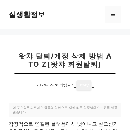
컨
텐
실생활정보
메
츠
로
뉴
건
너
뛰
기
왓챠 탈퇴/계정 삭제 방법 A
TO Z(왓챠 회원탈퇴)
2024-12-28
작성자:
story
이 포스팅은 파트너스 활동의 일환으로, 이에 따른 일정액의 수수료를 제공
받습니다.
감정적으로 연결된 플랫폼에서 벗어나고 싶으신가