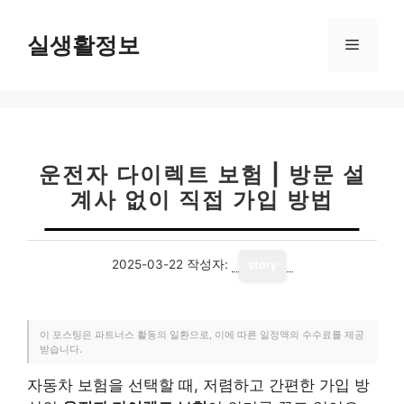
컨
텐
실생활정보
메
츠
로
뉴
건
너
뛰
기
운전자 다이렉트 보험 | 방문 설
계사 없이 직접 가입 방법
2025-03-22
작성자:
story
이 포스팅은 파트너스 활동의 일환으로, 이에 따른 일정액의 수수료를 제공
받습니다.
자동차 보험을 선택할 때, 저렴하고 간편한 가입 방