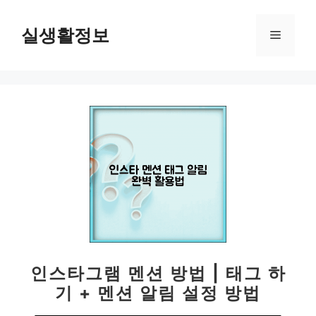
컨
텐
실생활정보
메
츠
로
뉴
건
너
뛰
기
인스타그램 멘션 방법 | 태그 하
기 + 멘션 알림 설정 방법