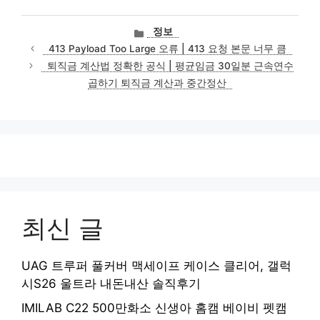
카
정보
테
413 Payload Too Large 오류 | 413 요청 본문 너무 큼
고
퇴직금 계산법 정확한 공식 | 평균임금 30일분 근속연수
리
곱하기 퇴직금 계산과 중간정산
최신 글
UAG 트루퍼 풀커버 맥세이프 케이스 클리어, 갤럭
시S26 울트라 내돈내산 솔직후기
IMILAB C22 500만화소 신생아 홈캠 베이비 펫캠