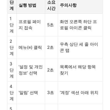
단
소요
실행 방법
주의사항
계
시간
1
프로필 페이
화면 오른쪽 하단 프
단
5초
지 접속
로필 아이콘 클릭
계
2
우측 상단 세 줄 아이
단
메뉴(≡) 클릭
2초
콘 탭
계
3
‘설정 및 개인
목록에서 해당 항목
단
2초
정보’ 선택
찾기
계
4
단
‘알림’ 선택
3초
‘계정’ 섹션 아래 위치
계
5