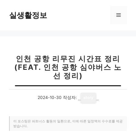
컨
텐
실생활정보
메
츠
로
뉴
건
너
뛰
기
인천 공항 리무진 시간표 정리
(FEAT. 인천 공항 심야버스 노
선 정리)
2024-10-30
작성자:
story
이 포스팅은 파트너스 활동의 일환으로, 이에 따른 일정액의 수수료를 제공
받습니다.