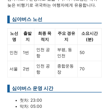
늦은 비행기로 귀국하는 여행자에게 유용합니다.
심야버스 노선
노선
출발
최종 목
주요 경유
소요시간
명
지
적지
지
(분)
인천 공
부평, 동
인천
1번
50
항
인천
인천 공
종합운동
서울
2번
70
항
장
심야버스 운영 시간
첫차: 23:00
막차: 05:00