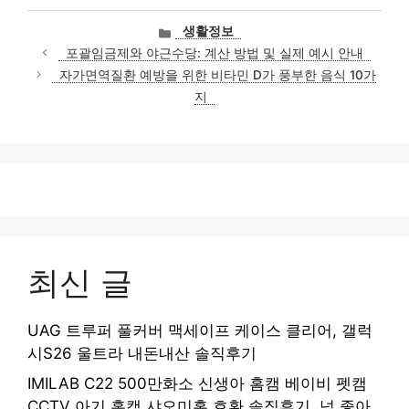
카
생활정보
테
포괄임금제와 야근수당: 계산 방법 및 실제 예시 안내
고
자가면역질환 예방을 위한 비타민 D가 풍부한 음식 10가
리
지
최신 글
UAG 트루퍼 풀커버 맥세이프 케이스 클리어, 갤럭
시S26 울트라 내돈내산 솔직후기
IMILAB C22 500만화소 신생아 홈캠 베이비 펫캠
CCTV 아기 홈캠 샤오미홈 호환 솔직후기, 넘 좋아