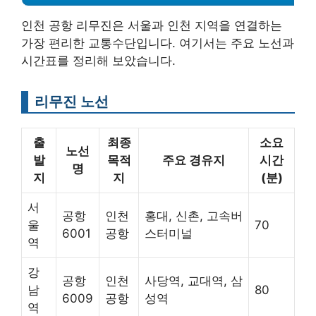
인천 공항 리무진은 서울과 인천 지역을 연결하는
가장 편리한 교통수단입니다. 여기서는 주요 노선과
시간표를 정리해 보았습니다.
리무진 노선
출
최종
소요
노선
발
목적
주요 경유지
시간
명
지
지
(분)
서
공항
인천
홍대, 신촌, 고속버
울
70
6001
공항
스터미널
역
강
공항
인천
사당역, 교대역, 삼
남
80
6009
공항
성역
역