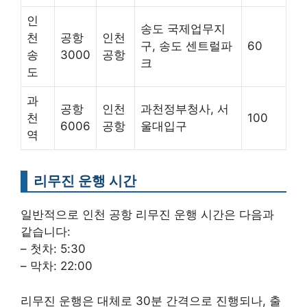
인
송도 국제업무지
천
공항
인천
구, 송도 센트럴파
60
송
3000
공항
크
도
과
공항
인천
과천정부청사, 서
천
100
6006
공항
울대입구
역
리무진 운행 시간
일반적으로 인천 공항 리무진 운행 시간은 다음과
같습니다:
– 첫차: 5:30
– 막차: 22:00
리무진 운행은 대체로 30분 간격으로 진행되나, 출