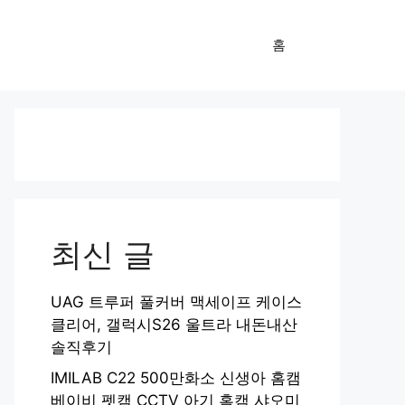
홈
최신 글
UAG 트루퍼 풀커버 맥세이프 케이스
클리어, 갤럭시S26 울트라 내돈내산
솔직후기
IMILAB C22 500만화소 신생아 홈캠
베이비 펫캠 CCTV 아기 홈캠 샤오미