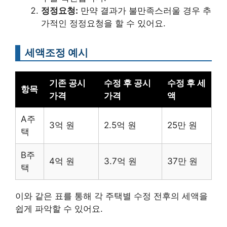
정정요청:
만약 결과가 불만족스러울 경우 추
가적인 정정요청을 할 수 있어요.
세액조정 예시
기존 공시
수정 후 공시
수정 후 세
항목
가격
가격
액
A주
3억 원
2.5억 원
25만 원
택
B주
4억 원
3.7억 원
37만 원
택
이와 같은 표를 통해 각 주택별 수정 전후의 세액을
쉽게 파악할 수 있어요.