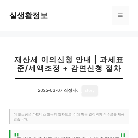
컨
텐
실생활정보
메
츠
로
뉴
건
너
뛰
기
재산세 이의신청 안내 | 과세표
준/세액조정 + 감면신청 절차
2025-03-07
작성자:
story
이 포스팅은 파트너스 활동의 일환으로, 이에 따른 일정액의 수수료를 제공
받습니다.