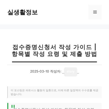
컨
텐
실생활정보
메
츠
로
뉴
건
너
뛰
기
접수증명신청서 작성 가이드 |
항목별 작성 요령 및 제출 방법
2025-03-10
작성자:
story
이 포스팅은 파트너스 활동의 일환으로, 이에 따른 일정액의 수수료를 제공
받습니다.