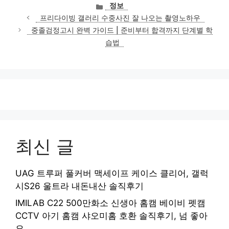
카
정보
테
프리다이빙 갤러리 수중사진 잘 나오는 촬영노하우
고
중졸검정고시 완벽 가이드 | 준비부터 합격까지 단계별 학
리
습법
최신 글
UAG 트루퍼 풀커버 맥세이프 케이스 클리어, 갤럭
시S26 울트라 내돈내산 솔직후기
IMILAB C22 500만화소 신생아 홈캠 베이비 펫캠
CCTV 아기 홈캠 샤오미홈 호환 솔직후기, 넘 좋아
요