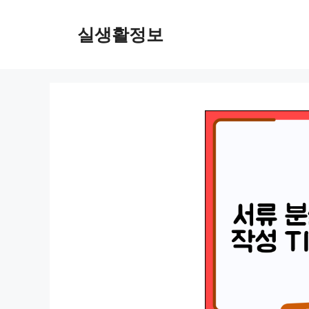
컨
텐
실생활정보
츠
로
건
너
뛰
기