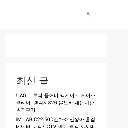
홈
최신 글
UAG 트루퍼 풀커버 맥세이프 케이스
클리어, 갤럭시S26 울트라 내돈내산
솔직후기
IMILAB C22 500만화소 신생아 홈캠
베이비 펫캠 CCTV 아기 홈캠 샤오미