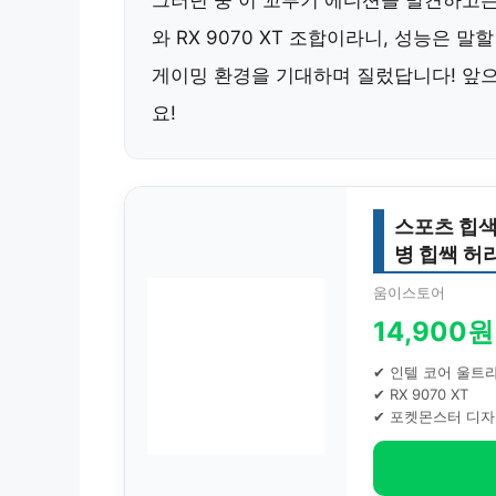
그러던 중 이 꼬부기 에디션을 발견하고는 
와 RX 9070 XT 조합이라니, 성능은 말할
게이밍 환경을 기대하며 질렀답니다! 앞으
요!
스포츠 힙색
병 힙쌕 허
움이스토어
14,900원
✔ 인텔 코어 울트
✔ RX 9070 XT
✔ 포켓몬스터 디