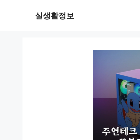
컨
텐
실생활정보
츠
로
건
너
뛰
기