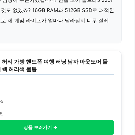
심장이 두근거렸답니다! 인텔 코어 울트라5 225F
 것도 없겠죠? 16GB RAM과 512GB SSD로 쾌적한
로 제 게임 라이프가 얼마나 달라질지 너무 설레
 허리 가방 핸드폰 여행 러닝 남자 아웃도어 물
리쌕 허리색 물통
라5
자인
상품 보러가기 →