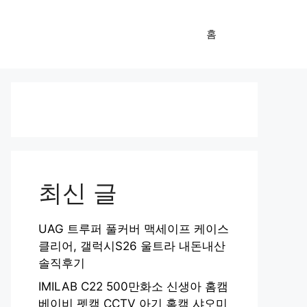
홈
최신 글
UAG 트루퍼 풀커버 맥세이프 케이스
클리어, 갤럭시S26 울트라 내돈내산
솔직후기
IMILAB C22 500만화소 신생아 홈캠
베이비 펫캠 CCTV 아기 홈캠 샤오미