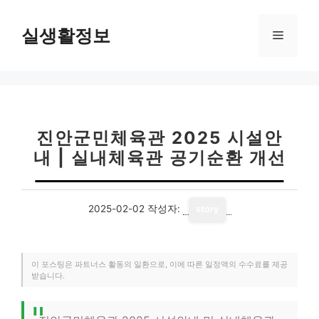
컨
텐
실생활정보
메
츠
로
뉴
건
너
뛰
기
진안군민체육관 2025 시설안
내 | 실내체육관 공기순환 개선
2025-02-02
작성자:
story
이 포스팅은 파트너스 활동의 일환으로, 이에 따른 일정액의 수수료를 제공
받습니다.