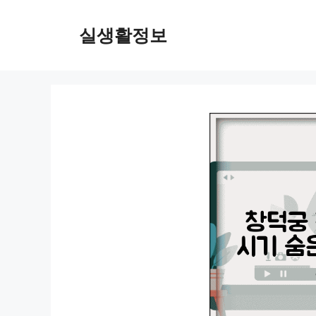
컨
텐
실생활정보
츠
로
건
너
뛰
기