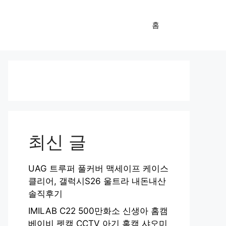
홈
최신 글
UAG 트루퍼 풀커버 맥세이프 케이스
클리어, 갤럭시S26 울트라 내돈내산
솔직후기
IMILAB C22 500만화소 신생아 홈캠
베이비 펫캠 CCTV 아기 홈캠 샤오미