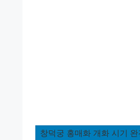
창덕궁 홍매화 개화 시기 완