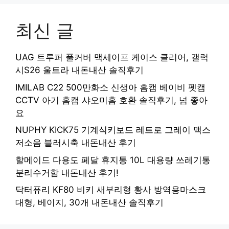
최신 글
UAG 트루퍼 풀커버 맥세이프 케이스 클리어, 갤럭
시S26 울트라 내돈내산 솔직후기
IMILAB C22 500만화소 신생아 홈캠 베이비 펫캠
CCTV 아기 홈캠 샤오미홈 호환 솔직후기, 넘 좋아
요
NUPHY KICK75 기계식키보드 레트로 그레이 맥스
저소음 블러시축 내돈내산 후기
할메이드 다용도 페달 휴지통 10L 대용량 쓰레기통
분리수거함 내돈내산 후기!
닥터퓨리 KF80 비키 새부리형 황사 방역용마스크
대형, 베이지, 30개 내돈내산 솔직후기