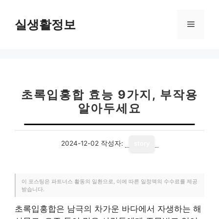
컨
텐
실생활정보
메
츠
로
뉴
건
너
뛰
기
초록입홍합 효능 9가지, 부작용
알아두세요
2024-12-02
작성자:
story
이 포스팅은 파트너스 활동의 일환으로, 이에 따른 일정액의 수수료를 제공
받습니다.
초록입홍합은 남극의 차가운 바다에서 자생하는 해