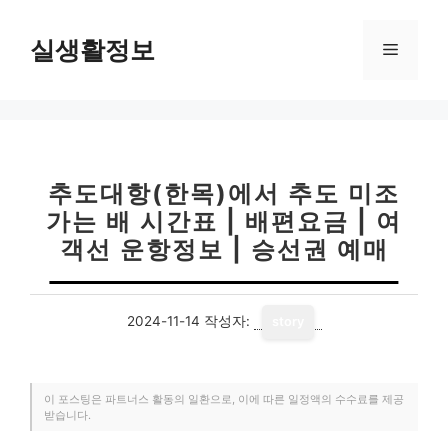
컨
텐
실생활정보
메
츠
로
뉴
건
너
뛰
기
추도대항(한목)에서 추도 미조
가는 배 시간표 | 배편요금 | 여
객선 운항정보 | 승선권 예매
2024-11-14
작성자:
story
이 포스팅은 파트너스 활동의 일환으로, 이에 따른 일정액의 수수료를 제공
받습니다.