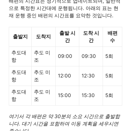
배편의 시간표는 정기적으로 업데이트되며, 일반적
으로 특정한 시간대에 운행됩니다. 아래의 표는 현
재 운행 중인 배편의 시간표를 요약한 것입니다.
출발 시
도착 시
배편
출발지
도착지
간
간
수
추도대
추도 미
09:00
09:30
5회
항
조
추도대
추도 미
12:00
12:30
5회
항
조
추도대
추도 미
15:00
15:30
5회
항
조
여기서 각 배편은 약 30분의 소요 시간으로 출발합
니다. 대기 시간을 포함하여 이동 계획을 세우시면