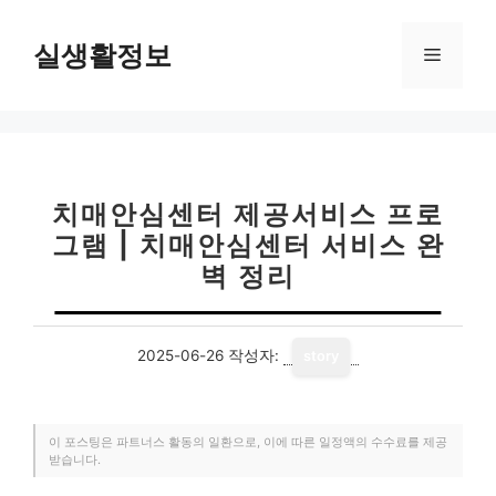
컨
텐
실생활정보
메
츠
로
뉴
건
너
뛰
기
치매안심센터 제공서비스 프로
그램 | 치매안심센터 서비스 완
벽 정리
2025-06-26
작성자:
story
이 포스팅은 파트너스 활동의 일환으로, 이에 따른 일정액의 수수료를 제공
받습니다.