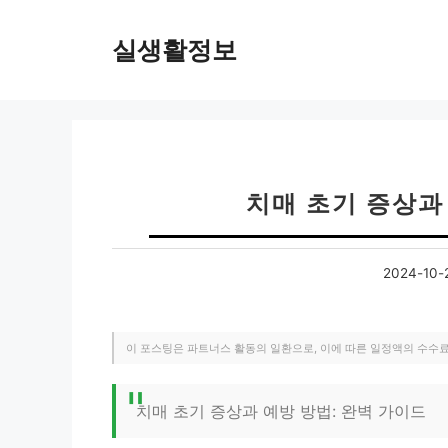
컨
텐
실생활정보
츠
로
건
너
뛰
기
치매 초기 증상과
2024-10-
이 포스팅은 파트너스 활동의 일환으로, 이에 따른 일정액의 수수
치매 초기 증상과 예방 방법: 완벽 가이드