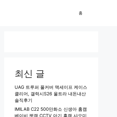
홈
최신 글
UAG 트루퍼 풀커버 맥세이프 케이스
클리어, 갤럭시S26 울트라 내돈내산
솔직후기
IMILAB C22 500만화소 신생아 홈캠
베이비 펫캠 CCTV 아기 홈캠 샤오미