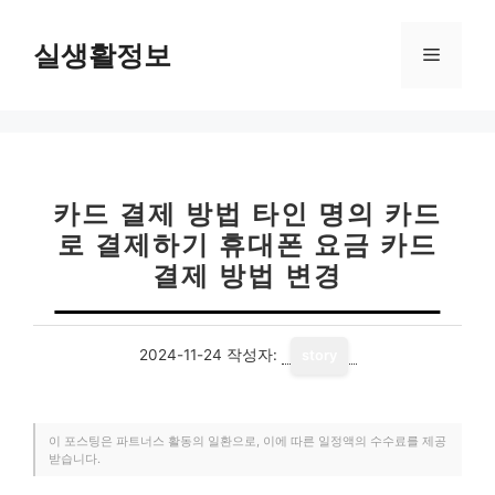
컨
텐
실생활정보
메
츠
로
뉴
건
너
뛰
기
카드 결제 방법 타인 명의 카드
로 결제하기 휴대폰 요금 카드
결제 방법 변경
2024-11-24
작성자:
story
이 포스팅은 파트너스 활동의 일환으로, 이에 따른 일정액의 수수료를 제공
받습니다.