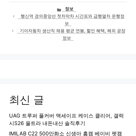
카
정보
테
행신역 경의중앙선 첫차막차 시간표와 급행열차 운행정
고
보
리
기아자동차 생산직 채용 평균 연봉, 할인 혜택, 해외 공장
정보
최신 글
UAG 트루퍼 풀커버 맥세이프 케이스 클리어, 갤럭
시S26 울트라 내돈내산 솔직후기
IMILAB C22 500만화소 신생아 홈캠 베이비 펫캠