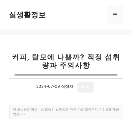
컨
텐
실생활정보
메
츠
로
뉴
건
너
뛰
기
커피, 탈모에 나쁠까? 적정 섭취
량과 주의사항
2024-07-09
작성자:
story
이 포스팅은 파트너스 활동의 일환으로, 이에 따른 일정액의 수수료를 제공
받습니다.