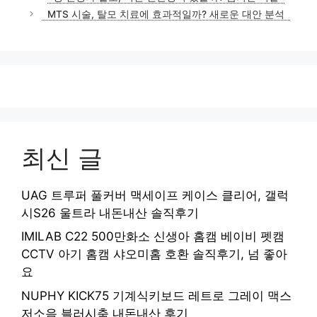
고
MTS 시술, 탈모 치료에 효과적일까? 새로운 대안 분석
리
최신 글
UAG 트루퍼 풀커버 맥세이프 케이스 클리어, 갤럭
시S26 울트라 내돈내산 솔직후기
IMILAB C22 500만화소 신생아 홈캠 베이비 펫캠
CCTV 아기 홈캠 샤오미홈 호환 솔직후기, 넘 좋아
요
NUPHY KICK75 기계식키보드 레트로 그레이 맥스
저소음 블러시축 내돈내산 후기