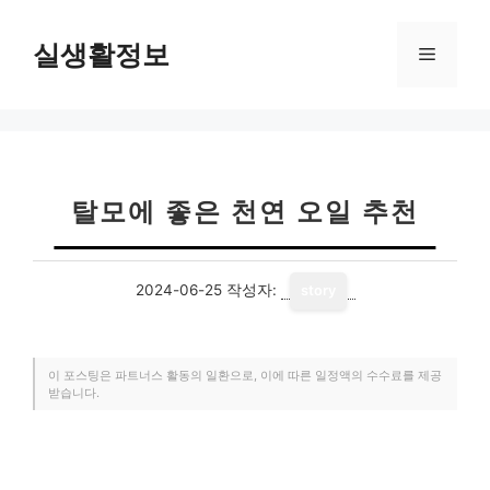
컨
텐
실생활정보
메
츠
로
뉴
건
너
뛰
기
탈모에 좋은 천연 오일 추천
2024-06-25
작성자:
story
이 포스팅은 파트너스 활동의 일환으로, 이에 따른 일정액의 수수료를 제공
받습니다.