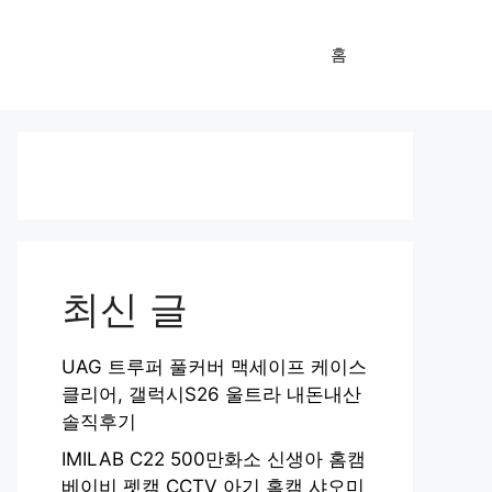
홈
최신 글
UAG 트루퍼 풀커버 맥세이프 케이스
클리어, 갤럭시S26 울트라 내돈내산
솔직후기
IMILAB C22 500만화소 신생아 홈캠
베이비 펫캠 CCTV 아기 홈캠 샤오미