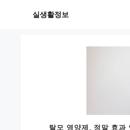
컨
텐
실생활정보
츠
로
건
너
뛰
기
탈모 영양제, 정말 효과