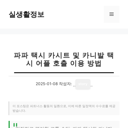
컨
텐
실생활정보
메
츠
로
뉴
건
너
뛰
기
파파 택시 카시트 및 카니발 택
시 어플 호출 이용 방법
2025-01-08
작성자:
story
이 포스팅은 파트너스 활동의 일환으로, 이에 따른 일정액의 수수료를 제공
받습니다.