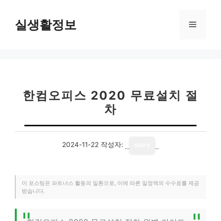
컨
텐
실생활정보
메
츠
로
뉴
건
너
뛰
기
한컴오피스 2020 무료설치 절
차
2024-11-22
작성자:
story
이 포스팅은 파트너스 활동의 일환으로, 이에 따른 일정액의 수수료를 제공
받습니다.