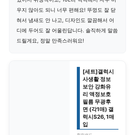
우지 않아도 되니 너무 편해요! 뚜껑도 잘 닫
혀서 냄새도 안 나고, 디자인도 깔끔해서 어
디에 두어도 잘 어울린답니다. 솔직하게 말씀
드릴게요, 정말 만족스러워요!
[세트]갤럭시
사생활 정보
보안 강화유
리 액정보호
필름 무광후
면 (각1매) 갤
럭시S26, 1매
입
힐링쉴드