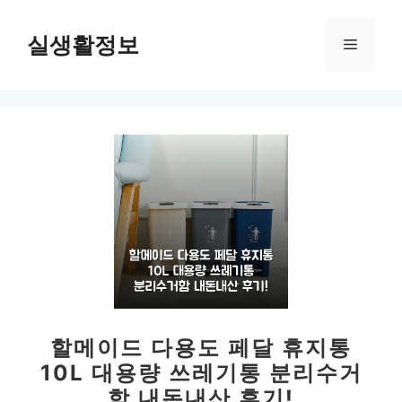
컨
텐
실생활정보
메
츠
로
뉴
건
너
뛰
기
할메이드 다용도 페달 휴지통
10L 대용량 쓰레기통 분리수거
함 내돈내산 후기!