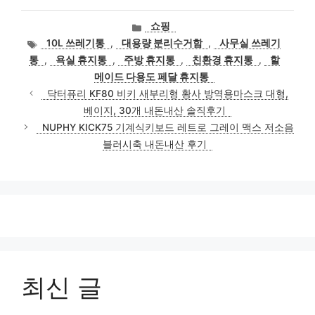
카
쇼핑
테
태
10L 쓰레기통
,
대용량 분리수거함
,
사무실 쓰레기
고
그
통
,
욕실 휴지통
,
주방 휴지통
,
친환경 휴지통
,
할
리
메이드 다용도 페달 휴지통
닥터퓨리 KF80 비키 새부리형 황사 방역용마스크 대형,
베이지, 30개 내돈내산 솔직후기
NUPHY KICK75 기계식키보드 레트로 그레이 맥스 저소음
블러시축 내돈내산 후기
최신 글