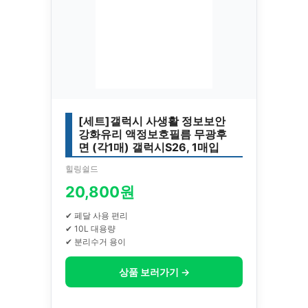
[세트]갤럭시 사생활 정보보안
강화유리 액정보호필름 무광후
면 (각1매) 갤럭시S26, 1매입
힐링쉴드
20,800원
✔ 페달 사용 편리
✔ 10L 대용량
✔ 분리수거 용이
상품 보러가기 →