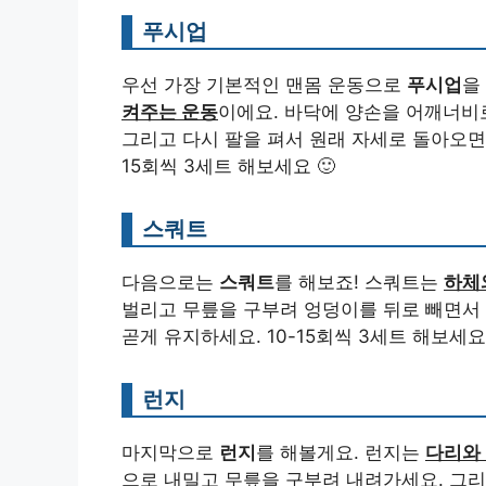
푸시업
우선 가장 기본적인 맨몸 운동으로
푸시업
을
켜주는 운동
이에요. 바닥에 양손을 어깨너비로
그리고 다시 팔을 펴서 원래 자세로 돌아오면 
15회씩 3세트 해보세요 🙂
스쿼트
다음으로는
스쿼트
를 해보죠! 스쿼트는
하체
벌리고 무릎을 구부려 엉덩이를 뒤로 빼면서 
곧게 유지하세요. 10-15회씩 3세트 해보세요 
런지
마지막으로
런지
를 해볼게요. 런지는
다리와
으로 내밀고 무릎을 구부려 내려가세요. 그리