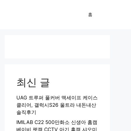
홈
최신 글
UAG 트루퍼 풀커버 맥세이프 케이스
클리어, 갤럭시S26 울트라 내돈내산
솔직후기
IMILAB C22 500만화소 신생아 홈캠
베이비 펫캠 CCTV 아기 홈캠 샤오미