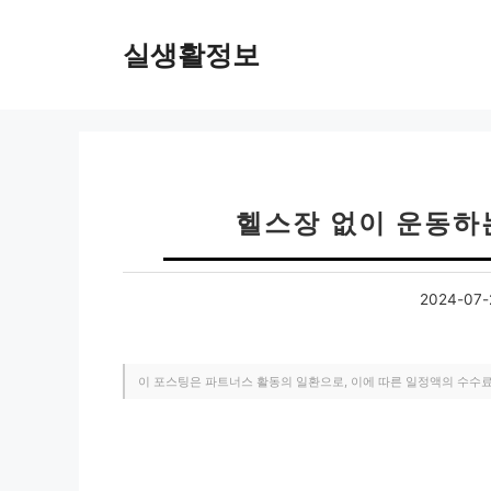
컨
텐
실생활정보
츠
로
건
너
뛰
기
헬스장 없이 운동하
2024-07-
이 포스팅은 파트너스 활동의 일환으로, 이에 따른 일정액의 수수