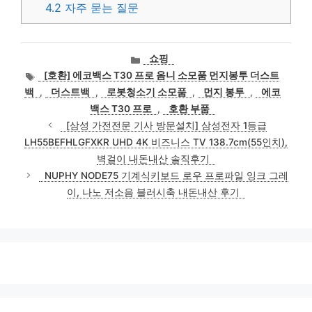
4.2
자주 묻는 질문
카
쇼핑
테
태
[호환] 에코백스 T30 프로 옴니 소모품 먼지봉투 더스트
고
그
백
,
더스트백
,
로봇청소기 소모품
,
먼지 봉투
,
에코
리
백스 T30 프로
,
호환 부품
[삼성 가전전문 기사 방문설치] 삼성전자 1등급
LH55BEFHLGFXKR UHD 4K 비즈니스 TV 138.7cm(55인치),
벽걸이 내돈내산 솔직후기
NUPHY NODE75 기계식키보드 로우 프로파일 잉크 그레
이, 나노 저소음 블러시축 내돈내산 후기