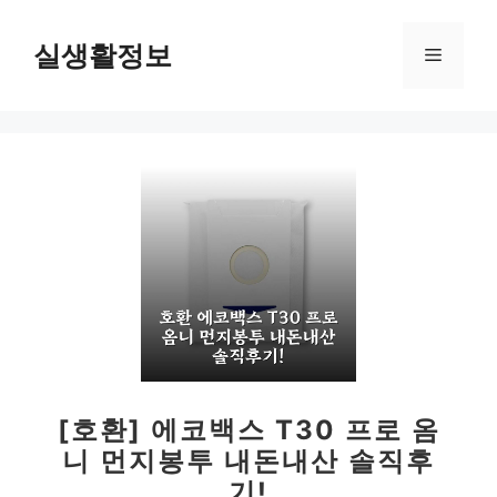
컨
텐
실생활정보
메
츠
로
뉴
건
너
뛰
기
[호환] 에코백스 T30 프로 옴
니 먼지봉투 내돈내산 솔직후
기!