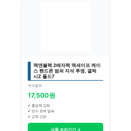
맥앤블랙 2배자력 맥세이프 케이
스 핸드폰 범퍼 자석 투명, 갤럭
시Z 폴드7
맥앤블랙
17,500원
✔ 흡입력 강화
✔ 먼지 완벽 밀폐
✔ 교체 간편
상품 보러가기 →