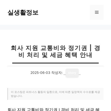
컨
텐
실생활정보
메
츠
로
뉴
건
너
뛰
기
회사 지원 교통비와 정기권 | 경
비 처리 및 세금 혜택 안내
2025-06-03
작성자:
story
이 포스팅은 파트너스 활동의 일환으로, 이에 따른 일정액의 수수료를 제공
받습니다.
회사 지원 교통비와 정기권 | 경비 처리 및 세금 혜