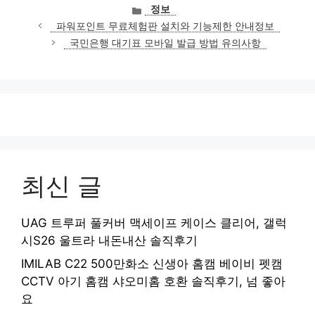
카
정보
테
파워포인트 무료체험판 설치와 기능제한 안내정보
고
국민은행 대기표 모바일 발급 방법 유의사항
리
최신 글
UAG 트루퍼 풀커버 맥세이프 케이스 클리어, 갤럭
시S26 울트라 내돈내산 솔직후기
IMILAB C22 500만화소 신생아 홈캠 베이비 펫캠
CCTV 아기 홈캠 샤오미홈 호환 솔직후기, 넘 좋아
요