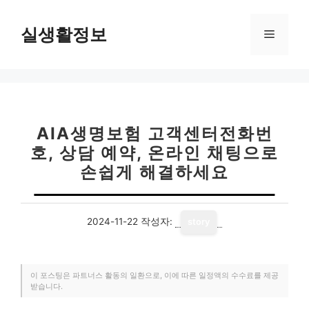
컨
텐
실생활정보
메
츠
로
뉴
건
너
뛰
기
AIA생명보험 고객센터전화번
호, 상담 예약, 온라인 채팅으로
손쉽게 해결하세요
2024-11-22
작성자:
story
이 포스팅은 파트너스 활동의 일환으로, 이에 따른 일정액의 수수료를 제공
받습니다.