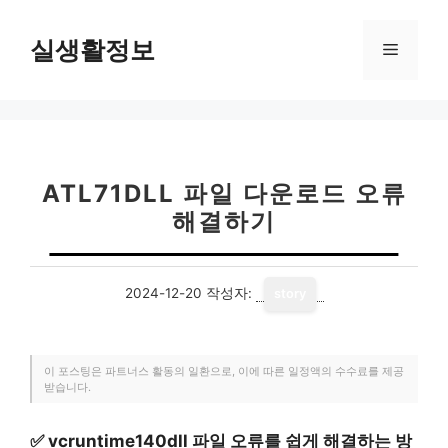
컨
텐
실생활정보
메
츠
로
뉴
건
너
뛰
기
ATL71DLL 파일 다운로드 오류
해결하기
2024-12-20
작성자:
story
이 포스팅은 파트너스 활동의 일환으로, 이에 따른 일정액의 수수료를 제공
받습니다.
✅
vcruntime140dll 파일 오류를 쉽게 해결하는 방