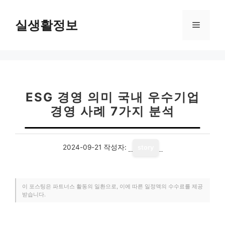
컨
텐
실생활정보
메
츠
로
뉴
건
너
뛰
기
ESG 경영 의미 국내 우수기업
경영 사례 7가지 분석
2024-09-21
작성자:
story
이 포스팅은 파트너스 활동의 일환으로, 이에 따른 일정액의 수수료를 제공
받습니다.