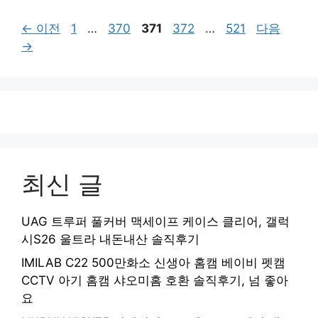
페
페
페
페
페
←
이전
1
…
370
371
372
…
521
다음
이
이
이
이
이
→
지
지
지
지
지
최신 글
UAG 트루퍼 풀커버 맥세이프 케이스 클리어, 갤럭
시S26 울트라 내돈내산 솔직후기
IMILAB C22 500만화소 신생아 홈캠 베이비 펫캠
CCTV 아기 홈캠 샤오미홈 호환 솔직후기, 넘 좋아
요