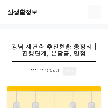
컨
텐
실생활정보
메
츠
로
뉴
건
너
뛰
기
강남 재건축 추진현황 총정리 |
진행단계, 분담금, 일정
2024-12-19
작성자:
story