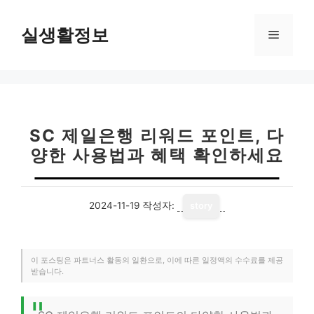
컨
텐
실생활정보
메
츠
로
뉴
건
너
뛰
기
SC 제일은행 리워드 포인트, 다
양한 사용법과 혜택 확인하세요
2024-11-19
작성자:
story
이 포스팅은 파트너스 활동의 일환으로, 이에 따른 일정액의 수수료를 제공
받습니다.