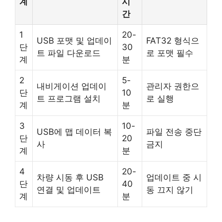
계
시
간
1
20-
USB 포맷 및 업데이
FAT32 형식으
단
30
트 파일 다운로드
로 포맷 필수
계
분
2
5-
내비게이션 업데이
관리자 권한으
단
10
트 프로그램 설치
로 실행
계
분
3
10-
USB에 맵 데이터 복
파일 전송 중단
단
20
사
금지
계
분
4
20-
차량 시동 후 USB
업데이트 중 시
단
40
연결 및 업데이트
동 끄지 않기
계
분