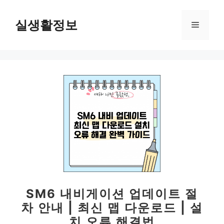
컨
텐
실생활정보
메
츠
로
뉴
건
너
뛰
기
SM6 내비게이션 업데이트 절
차 안내 | 최신 맵 다운로드 | 설
치 오류 해결법