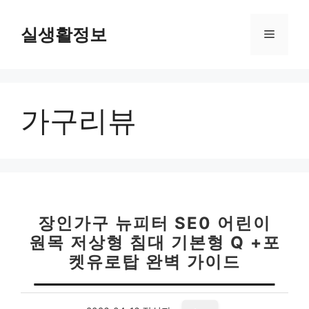
컨
텐
실생활정보
메
츠
로
뉴
건
너
가구리뷰
뛰
기
장인가구 뉴피터 SE0 어린이
원목 저상형 침대 기본형 Q +포
켓유로탑 완벽 가이드