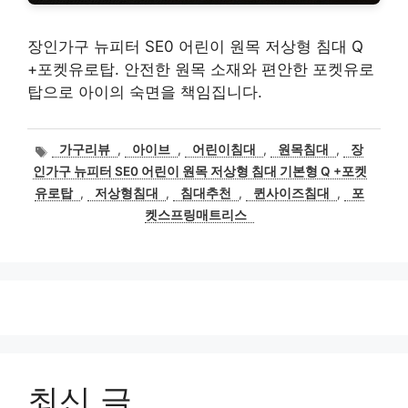
장인가구 뉴피터 SE0 어린이 원목 저상형 침대 Q
+포켓유로탑. 안전한 원목 소재와 편안한 포켓유로
탑으로 아이의 숙면을 책임집니다.
태
가구리뷰
,
아이브
,
어린이침대
,
원목침대
,
장
그
인가구 뉴피터 SE0 어린이 원목 저상형 침대 기본형 Q +포켓
유로탑
,
저상형침대
,
침대추천
,
퀸사이즈침대
,
포
켓스프링매트리스
최신 글