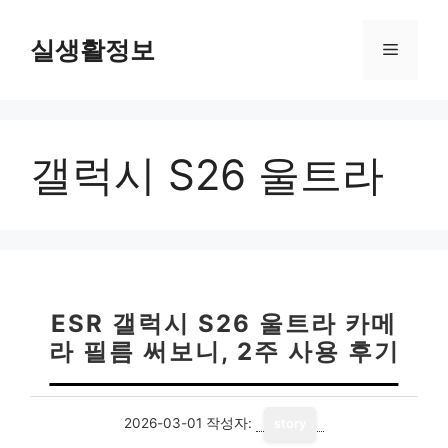
컨
텐
실생활정보
메
츠
로
뉴
건
너
갤럭시 S26 울트라
뛰
기
ESR 갤럭시 S26 울트라 카메
라 필름 써보니, 2주 사용 후기
2026-03-01
작성자:
story