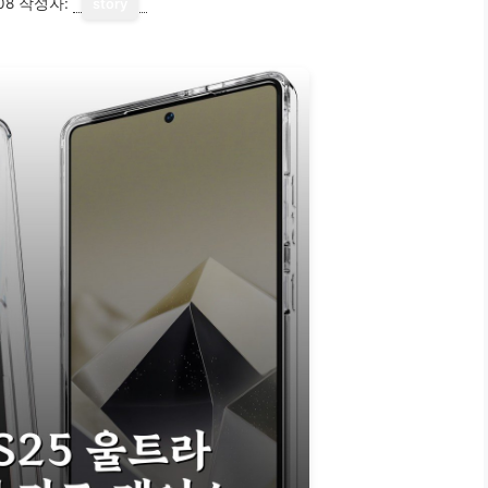
08
작성자:
story