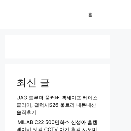
홈
최신 글
UAG 트루퍼 풀커버 맥세이프 케이스
클리어, 갤럭시S26 울트라 내돈내산
솔직후기
IMILAB C22 500만화소 신생아 홈캠
베이비 펫캠 CCTV 아기 홈캠 샤오미