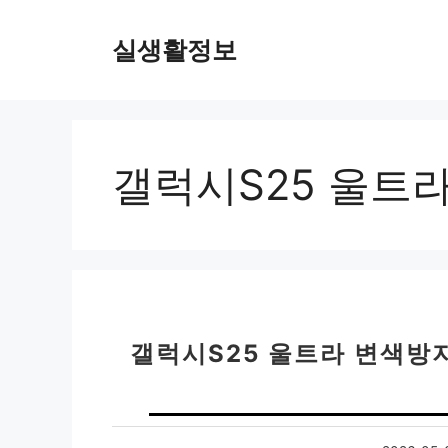
컨
텐
실생활정보
츠
로
건
너
뛰
갤럭시S25 울트
기
갤럭시S25 울트라 변색방지