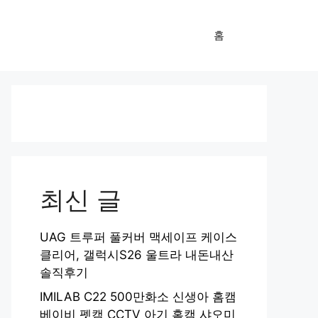
홈
최신 글
UAG 트루퍼 풀커버 맥세이프 케이스
클리어, 갤럭시S26 울트라 내돈내산
솔직후기
IMILAB C22 500만화소 신생아 홈캠
베이비 펫캠 CCTV 아기 홈캠 샤오미