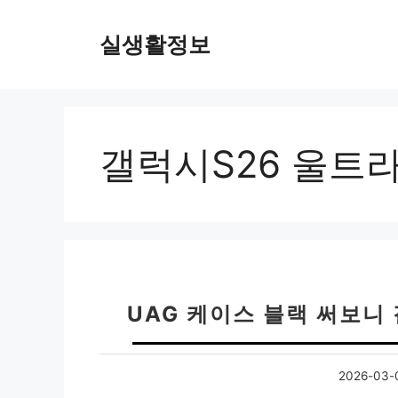
컨
텐
실생활정보
츠
로
건
너
뛰
갤럭시S26 울트
기
UAG 케이스 블랙 써보니
2026-03-