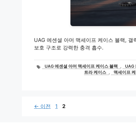
UAG 에센셜 아머 맥세이프 케이스 블랙, 갤럭
보호 구조로 강력한 충격 흡수.
태
UAG 에센셜 아머 맥세이프 케이스 블랙
,
UAG
그
트라 케이스
,
맥세이프 
페
페
←
이전
1
2
이
이
지
지