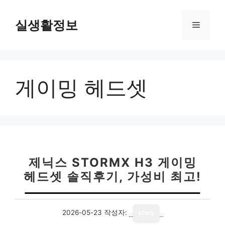
컨
텐
실생활정보
메
츠
로
뉴
건
너
게이밍 헤드셋
뛰
기
제닉스 STORMX H3 게이밍
헤드셋 솔직후기, 가성비 최고!
2026-05-23
작성자:
story