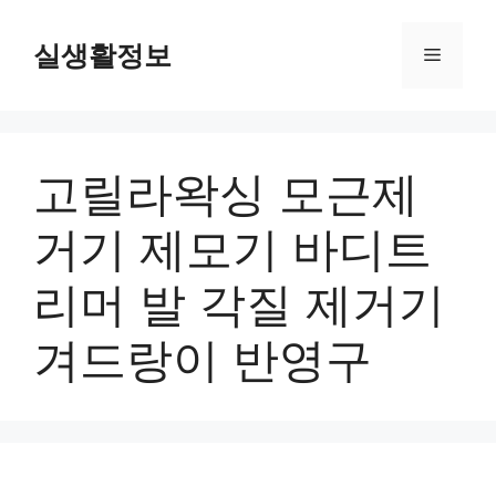
컨
텐
실생활정보
메
츠
로
뉴
건
너
고릴라왁싱 모근제
뛰
기
거기 제모기 바디트
리머 발 각질 제거기
겨드랑이 반영구