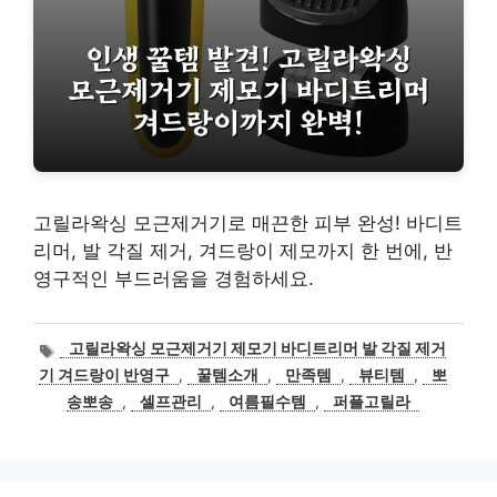
고릴라왁싱 모근제거기로 매끈한 피부 완성! 바디트
리머, 발 각질 제거, 겨드랑이 제모까지 한 번에, 반
영구적인 부드러움을 경험하세요.
태
고릴라왁싱 모근제거기 제모기 바디트리머 발 각질 제거
그
기 겨드랑이 반영구
,
꿀템소개
,
만족템
,
뷰티템
,
뽀
송뽀송
,
셀프관리
,
여름필수템
,
퍼플고릴라