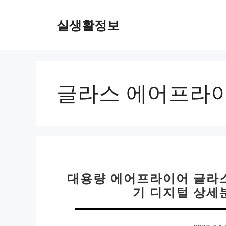
컨
텐
실생활정보
츠
로
건
너
뛰
글라스 에어프라
기
대용량 에어프라이어 글라
기 디지털 상세