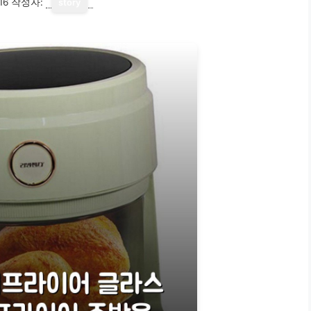
16
작성자:
story