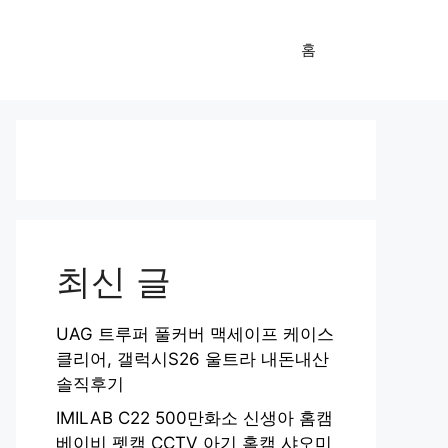
홈
최신 글
UAG 트루퍼 풀커버 맥세이프 케이스
클리어, 갤럭시S26 울트라 내돈내산
솔직후기
IMILAB C22 500만화소 신생아 홈캠
베이비 펫캠 CCTV 아기 홈캠 샤오미