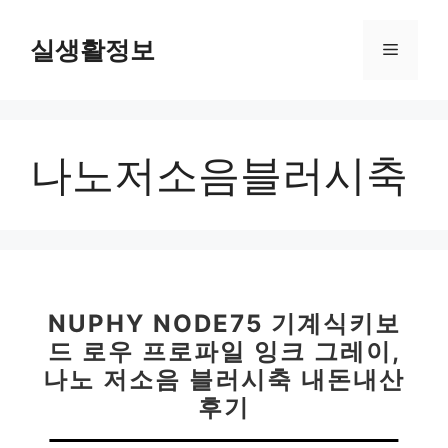
컨
텐
실생활정보
메
츠
로
뉴
건
너
나노저소음블러시축
뛰
기
NUPHY NODE75 기계식키보
드 로우 프로파일 잉크 그레이,
나노 저소음 블러시축 내돈내산
후기