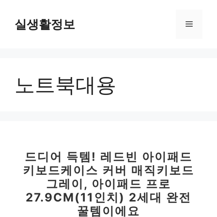
컨
텐
실생활정보
메
츠
로
뉴
건
너
노트북대용
뛰
기
드디어 득템! 레드빈 아이패드
키보드케이스 커버 매직키보드
그레이, 아이패드 프로
27.9CM(11인치) 2세대 완전
꿀템이에요