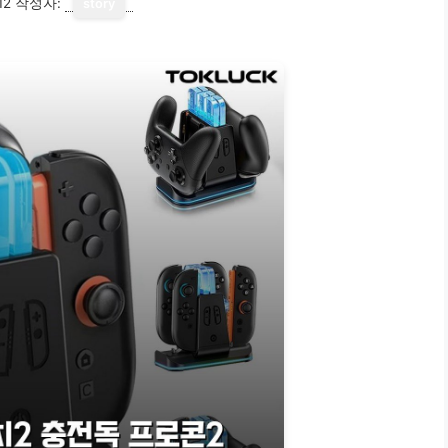
12
작성자:
story