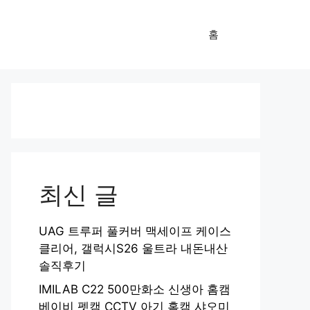
홈
최신 글
UAG 트루퍼 풀커버 맥세이프 케이스
클리어, 갤럭시S26 울트라 내돈내산
솔직후기
IMILAB C22 500만화소 신생아 홈캠
베이비 펫캠 CCTV 아기 홈캠 샤오미