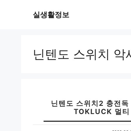
컨
텐
실생활정보
츠
로
건
너
뛰
닌텐도 스위치 악
기
닌텐도 스위치2 충전독
TOKLUCK 멀