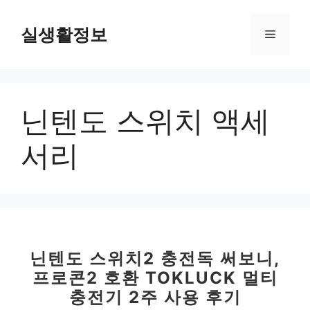
컨
텐
실생활정보
메
츠
로
뉴
건
너
닌텐도 스위치 액세
뛰
기
서리
닌텐도 스위치2 충전독 써보니,
프로콘2 호환 TOKLUCK 멀티
충전기 2주 사용 후기