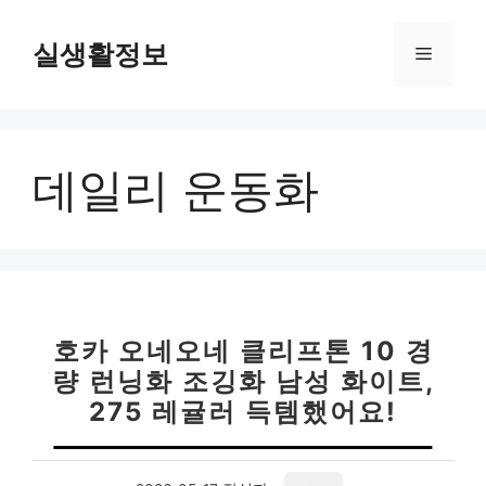
컨
텐
실생활정보
메
츠
로
뉴
건
너
데일리 운동화
뛰
기
호카 오네오네 클리프톤 10 경
량 런닝화 조깅화 남성 화이트,
275 레귤러 득템했어요!