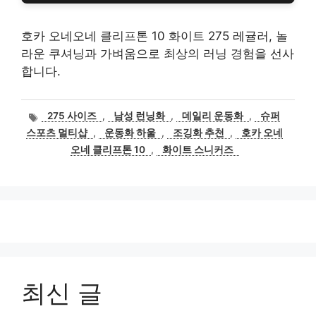
호카 오네오네 클리프톤 10 화이트 275 레귤러, 놀
라운 쿠셔닝과 가벼움으로 최상의 러닝 경험을 선사
합니다.
태
275 사이즈
,
남성 런닝화
,
데일리 운동화
,
슈퍼
그
스포츠 멀티샵
,
운동화 하울
,
조깅화 추천
,
호카 오네
오네 클리프톤 10
,
화이트 스니커즈
최신 글