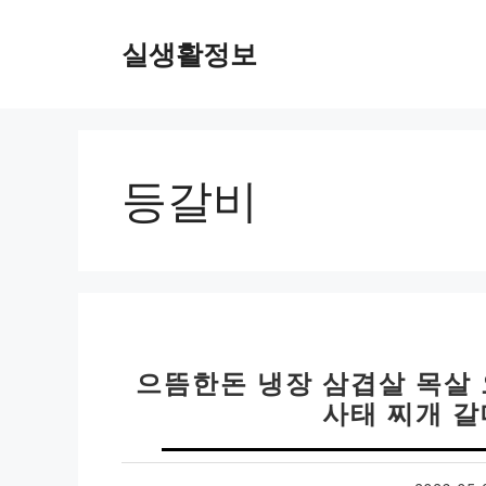
컨
텐
실생활정보
츠
로
건
너
뛰
등갈비
기
으뜸한돈 냉장 삼겹살 목살 
사태 찌개 