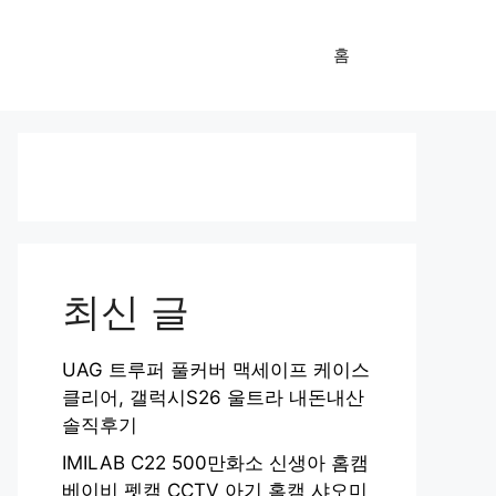
홈
최신 글
UAG 트루퍼 풀커버 맥세이프 케이스
클리어, 갤럭시S26 울트라 내돈내산
솔직후기
IMILAB C22 500만화소 신생아 홈캠
베이비 펫캠 CCTV 아기 홈캠 샤오미