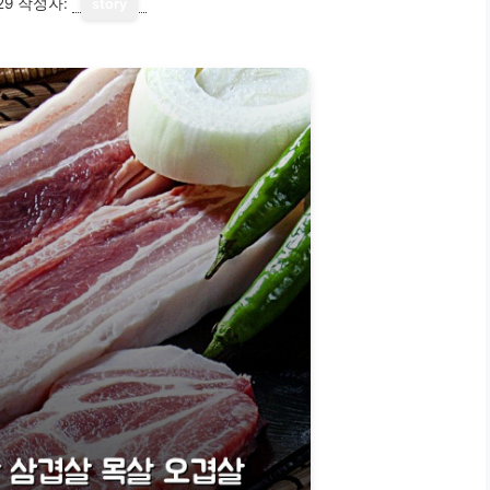
29
작성자:
story