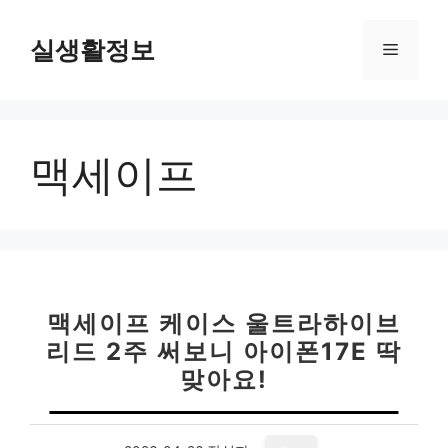
컨
텐
실생활정보
메
츠
로
뉴
건
너
맥세이프
뛰
기
맥세이프 케이스 울트라하이브
리드 2주 써보니 아이폰17E 딱
맞아요!