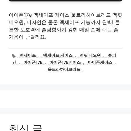
아이폰17e 맥세이프 케이스 울트라하이브리드 맥핏
네오원, 디자인은 물론 맥세이프 기능까지 완벽! 튼
튼한 보호력에 슬림함까지 갖춰 매일 손에 쥐는 즐
거움이 남달라요.
태
맥세이프
,
맥세이프 케이스
,
맥핏 네오원
,
슈피
그
겐
,
아이폰17E
,
아이폰17E케이스
,
아이폰케이스
,
울트라하이브리드
최신 글