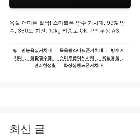
욕실 어디든 찰싹! 스마트폰 방수 거치대. 99% 방
수, 360도 회전. 10kg 하중도 OK. 1년 무상 AS.
태
만능욕실거치대
,
목욕탕스마트폰거치대
,
방수거
그
치대
,
생활필수템
,
스마트폰악세사리
,
욕실용품
,
편리한생활
,
화장실핸드폰거치대
최신 글