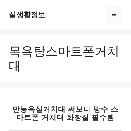
컨
텐
실생활정보
메
츠
로
뉴
건
너
목욕탕스마트폰거치
뛰
기
대
만능욕실거치대 써보니 방수 스
마트폰 거치대 화장실 필수템