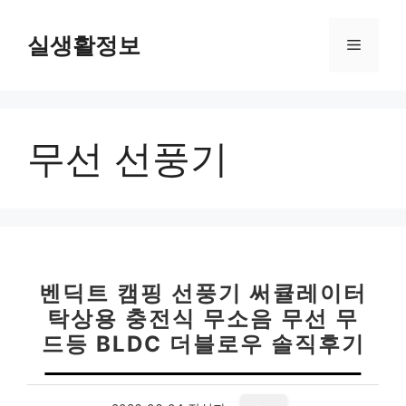
컨
텐
실생활정보
메
츠
로
뉴
건
너
무선 선풍기
뛰
기
벤딕트 캠핑 선풍기 써큘레이터
탁상용 충전식 무소음 무선 무
드등 BLDC 더블로우 솔직후기