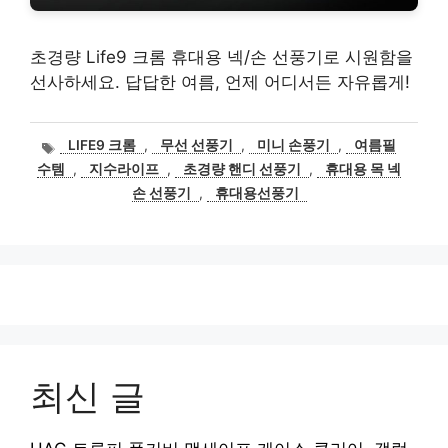
초경량 Life9 크롬 휴대용 넥/손 선풍기로 시원함을
선사하세요. 답답한 여름, 언제 어디서든 자유롭게!
태
LIFE9 크롬
,
무선 선풍기
,
미니 손풍기
,
여름필
그
수템
,
지수라이프
,
초경량 핸디 선풍기
,
휴대용 목 넥
손 선풍기
,
휴대용선풍기
최신 글