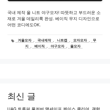
국내 제작 울 니트 야구모자! 따뜻하고 부드러운 소
재로 겨울 데일리룩 완성. 베이직 무지 디자인으로
어떤 코디에도OK.
태
겨울모자
,
국내제작
,
니트캡
,
모자모자
,
무
그
지
,
베이직
,
야구모자
,
울모자
최신 글
UAG 트루퍼 풀커버 맥세이프 케이스 클리어, 갤럭