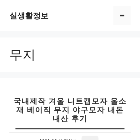
컨
텐
실생활정보
메
츠
로
뉴
건
너
무지
뛰
기
국내제작 겨울 니트캡모자 울소
재 베이직 무지 야구모자 내돈
내산 후기